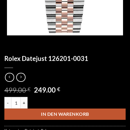
Rolex Datejust 126201-0031
Ursprünglicher
Aktueller
499.00
249.00
€
€
Preis
Preis
Rolex Datejust 126201-0031 Menge
war:
ist:
499.00 €
249.00 €.
IN DEN WARENKORB