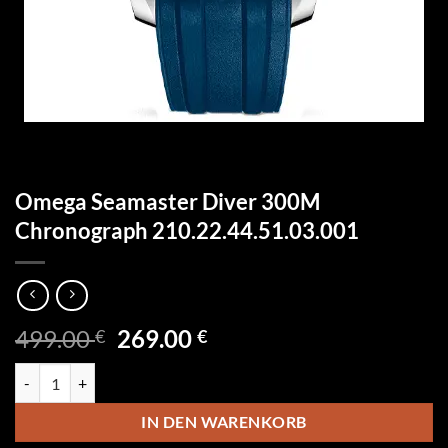
Omega Seamaster Diver 300M
Chronograph 210.22.44.51.03.001
Ursprünglicher
Aktueller
499.00
269.00
€
€
Preis
Preis
Omega Seamaster Diver 300M Chronograph 210.22.44.51.03.001 Me
war:
ist:
499.00 €
269.00 €.
IN DEN WARENKORB