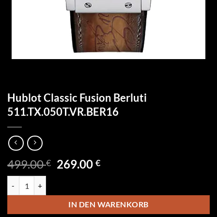
Hublot Classic Fusion Berluti
511.TX.050T.VR.BER16
Ursprünglicher
Aktueller
499.00
269.00
€
€
Preis
Preis
Hublot Classic Fusion Berluti 511.TX.050T.VR.BER16 Menge
war:
ist:
499.00 €
269.00 €.
IN DEN WARENKORB