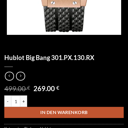
Hublot Big Bang 301.PX.130.RX
Ursprünglicher
Aktueller
499.00
269.00
€
€
Preis
Preis
Hublot Big Bang 301.PX.130.RX Menge
war:
ist:
499.00 €
269.00 €.
IN DEN WARENKORB