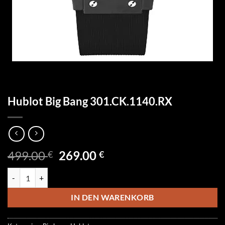
Hublot Big Bang 301.CK.1140.RX
Ursprünglicher
Aktueller
499.00
269.00
€
€
Preis
Preis
Hublot Big Bang 301.CK.1140.RX Menge
war:
ist:
499.00 €
269.00 €.
IN DEN WARENKORB