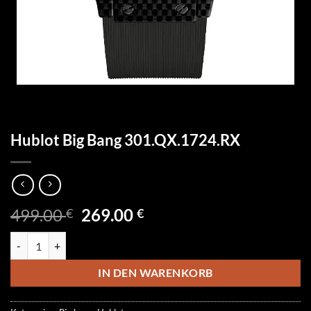
Hublot Big Bang 301.QX.1724.RX
Ursprünglicher
Aktueller
499.00
269.00
€
€
Preis
Preis
Hublot Big Bang 301.QX.1724.RX Menge
war:
ist:
499.00 €
269.00 €.
IN DEN WARENKORB