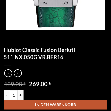
Hublot Classic Fusion Berluti
511.NX.050G.VR.BER16
Ursprünglicher
Aktueller
499.00
269.00
€
€
Preis
Preis
Hublot Classic Fusion Berluti 511.NX.050G.VR.BER16 Menge
war:
ist:
499.00 €
269.00 €.
IN DEN WARENKORB