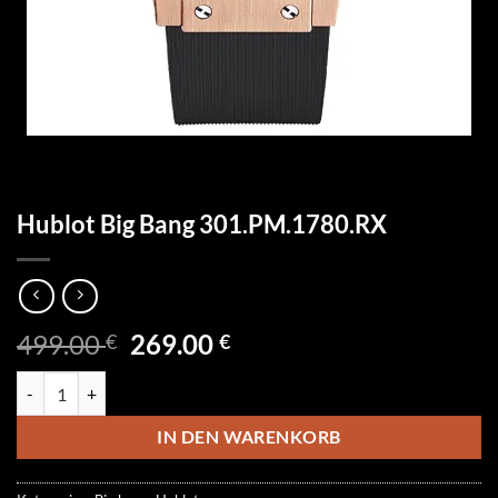
Hublot Big Bang 301.PM.1780.RX
Ursprünglicher
Aktueller
499.00
269.00
€
€
Preis
Preis
Hublot Big Bang 301.PM.1780.RX Menge
war:
ist:
499.00 €
269.00 €.
IN DEN WARENKORB