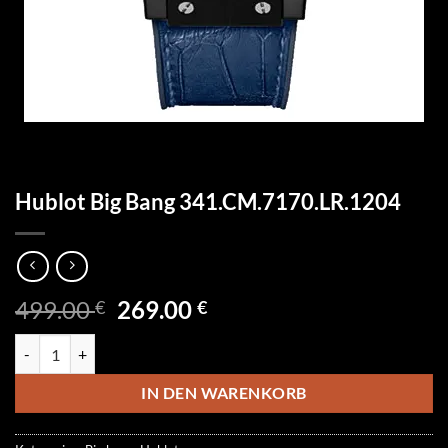
Hublot Big Bang 341.CM.7170.LR.1204
Ursprünglicher
Aktueller
499.00
269.00
€
€
Preis
Preis
Hublot Big Bang 341.CM.7170.LR.1204 Menge
war:
ist:
499.00 €
269.00 €.
IN DEN WARENKORB