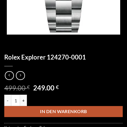
Rolex Explorer 124270-0001
Ursprünglicher
Aktueller
499.00
249.00
€
€
Preis
Preis
Rolex Explorer 124270-0001 Menge
war:
ist:
499.00 €
249.00 €.
IN DEN WARENKORB