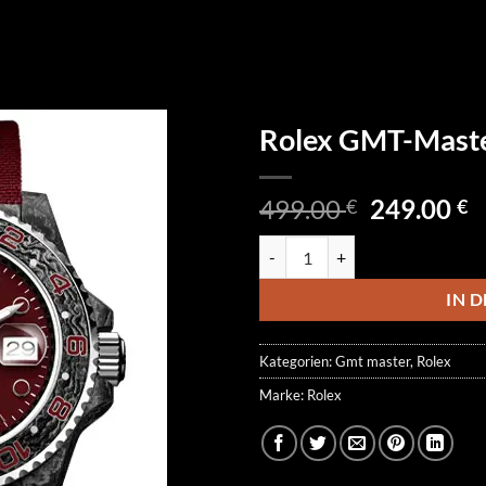
Rolex GMT-Maste
Ursprüngl
A
499.00
249.00
€
€
Preis
P
Rolex GMT-Master II DiW Custo
war:
is
499.00 €
2
IN 
Kategorien:
Gmt master
,
Rolex
Marke:
Rolex