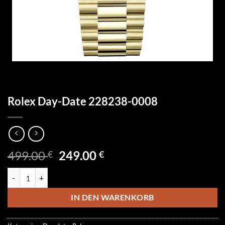
Rolex Day-Date 228238-0008
Ursprünglicher
Aktueller
499.00
249.00
€
€
Preis
Preis
Rolex Day-Date 228238-0008 Menge
war:
ist:
499.00 €
249.00 €.
IN DEN WARENKORB