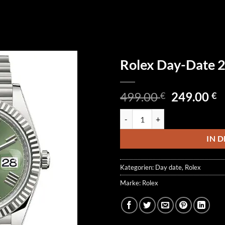
Rolex Day-Date
Ursprüngl
A
499.00
249.00
€
€
Preis
P
Rolex Day-Date 228239-0033 Me
war:
is
499.00 €
2
IN 
Kategorien:
Day date
,
Rolex
Marke:
Rolex