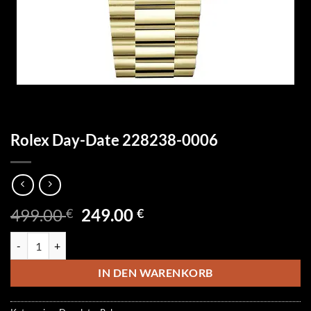
Rolex Day-Date 228238-0006
Ursprünglicher
Aktueller
499.00
249.00
€
€
Preis
Preis
Rolex Day-Date 228238-0006 Menge
war:
ist:
499.00 €
249.00 €.
IN DEN WARENKORB