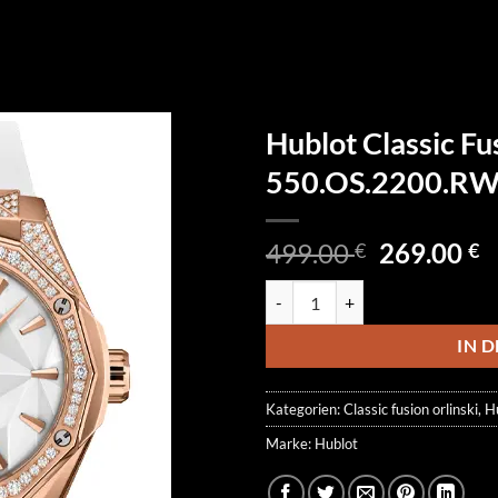
Hublot Classic Fu
550.OS.2200.RW
Ursprüngl
A
499.00
269.00
€
€
Preis
P
Hublot Classic Fusion Orlinski
war:
is
499.00 €
2
IN 
Kategorien:
Classic fusion orlinski
,
H
Marke:
Hublot