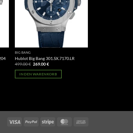
BIG BANG
204
Hublot Big Bang 301.SX.7170.LR
Ursprünglicher
Aktueller
499.00
€
269.00
€
Preis
Preis
war:
ist:
IN DEN WARENKORB
499.00 €
269.00 €.
Visa
PayPal
Stripe
MasterCard
Cash
On