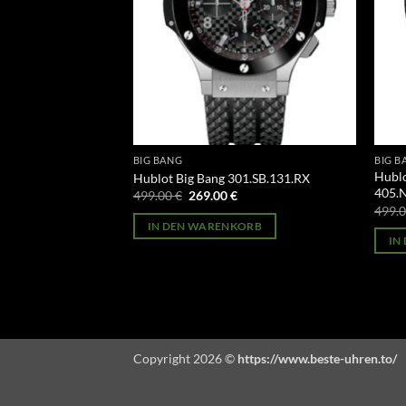
BIG BANG
BIG B
Hublo
42.SE.230.RW.114
Hublot Big Bang 301.SB.131.RX
405.
licher
Aktueller
Ursprünglicher
Aktueller
499.00
€
269.00
€
Preis
Preis
Preis
499.
st:
war:
ist:
ORB
IN DEN WARENKORB
269.00 €.
499.00 €
269.00 €.
IN
Copyright 2026 ©
https://www.beste-uhren.to/