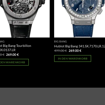
ANG
BIG BANG
t Big Bang Tourbillon
Hublot Big Bang 341.SX.7170.LR.1
NX.0137.LR
Ursprünglicher
Aktueller
499.00
€
269.00
€
Preis
Preis
Ursprünglicher
Aktueller
00
€
269.00
€
war:
ist:
Preis
Preis
IN DEN WARENKORB
499.00 €
269.00 €.
war:
ist:
 DEN WARENKORB
499.00 €
269.00 €.