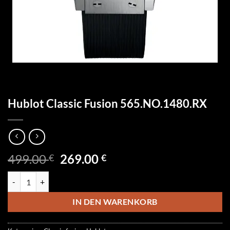
Hublot Classic Fusion 565.NO.1480.RX
Ursprünglicher
Aktueller
499.00
269.00
€
€
Preis
Preis
Hublot Classic Fusion 565.NO.1480.RX Menge
war:
ist:
499.00 €
269.00 €.
IN DEN WARENKORB