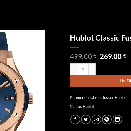
Hublot Classic F
Ursprüngl
A
499.00
269.00
€
€
Preis
P
Hublot Classic Fusion 542.OX.7
war:
is
499.00 €
2
IN 
Kategorien:
Classic fusion
,
Hublot
Marke:
Hublot