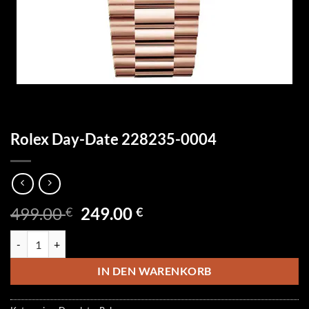
Rolex Day-Date 228235-0004
Ursprünglicher
Aktueller
499.00
249.00
€
€
Preis
Preis
Rolex Day-Date 228235-0004 Menge
war:
ist:
499.00 €
249.00 €.
IN DEN WARENKORB