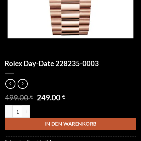
Rolex Day-Date 228235-0003
Ursprünglicher
Aktueller
499.00
249.00
€
€
Preis
Preis
Rolex Day-Date 228235-0003 Menge
war:
ist:
499.00 €
249.00 €.
IN DEN WARENKORB