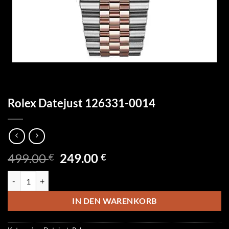
Rolex Datejust 126331-0014
Ursprünglicher
Aktueller
499.00
249.00
€
€
Preis
Preis
Rolex Datejust 126331-0014 Menge
war:
ist:
499.00 €
249.00 €.
IN DEN WARENKORB