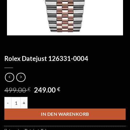
Rolex Datejust 126331-0004
Ursprünglicher
Aktueller
499.00
249.00
€
€
Preis
Preis
Rolex Datejust 126331-0004 Menge
war:
ist:
499.00 €
249.00 €.
IN DEN WARENKORB