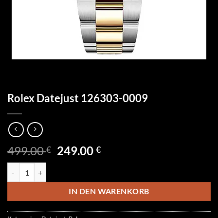
Rolex Datejust 126303-0009
Ursprünglicher
Aktueller
499.00
249.00
€
€
Preis
Preis
Rolex Datejust 126303-0009 Menge
war:
ist:
499.00 €
249.00 €.
IN DEN WARENKORB