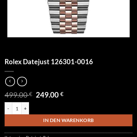
Rolex Datejust 126301-0016
Ursprünglicher
Aktueller
499.00
249.00
€
€
Preis
Preis
Rolex Datejust 126301-0016 Menge
war:
ist:
499.00 €
249.00 €.
IN DEN WARENKORB