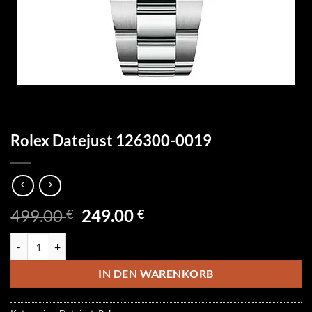
Rolex Datejust 126300-0019
Ursprünglicher
Aktueller
499.00
249.00
€
€
Preis
Preis
Rolex Datejust 126300-0019 Menge
war:
ist:
499.00 €
249.00 €.
IN DEN WARENKORB