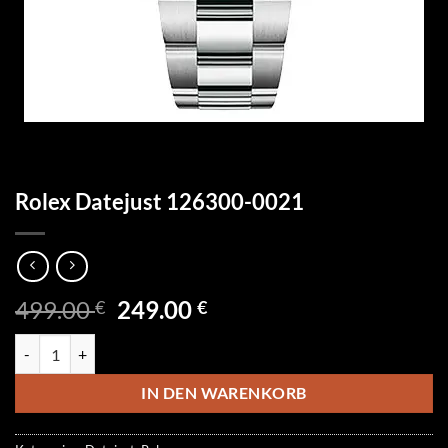
Rolex Datejust 126300-0021
Ursprünglicher
Aktueller
499.00
249.00
€
€
Preis
Preis
Rolex Datejust 126300-0021 Menge
war:
ist:
499.00 €
249.00 €.
IN DEN WARENKORB