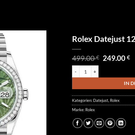
Rolex Datejust 
Ursprüngl
A
499.00
249.00
€
€
Preis
P
Rolex Datejust 126284RBR-0039
war:
is
499.00 €
2
IN 
Kategorien:
Datejust
,
Rolex
Marke:
Rolex