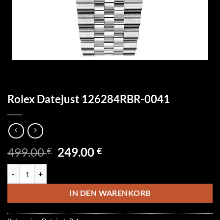
Rolex Datejust 126284RBR-0041
Ursprünglicher
Aktueller
499.00
249.00
€
€
Preis
Preis
Rolex Datejust 126284RBR-0041 Menge
war:
ist:
499.00 €
249.00 €.
IN DEN WARENKORB