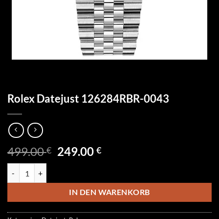
Rolex Datejust 126284RBR-0043
Ursprünglicher
Aktueller
499.00
249.00
€
€
Preis
Preis
Rolex Datejust 126284RBR-0043 Menge
war:
ist:
499.00 €
249.00 €.
IN DEN WARENKORB