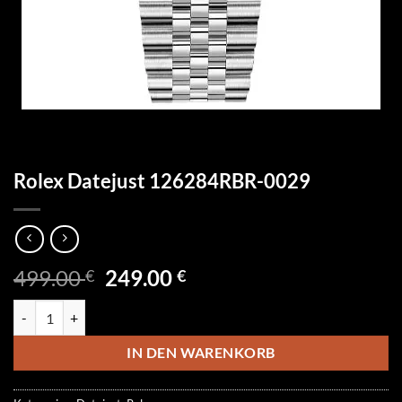
Rolex Datejust 126284RBR-0029
Ursprünglicher
Aktueller
499.00
249.00
€
€
Preis
Preis
Rolex Datejust 126284RBR-0029 Menge
war:
ist:
499.00 €
249.00 €.
IN DEN WARENKORB