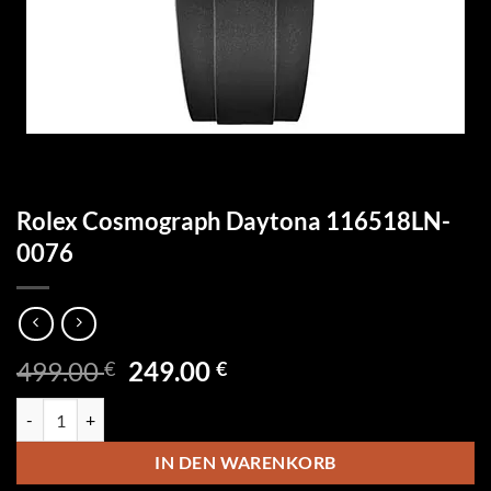
Rolex Cosmograph Daytona 116518LN-
0076
Ursprünglicher
Aktueller
499.00
249.00
€
€
Preis
Preis
Rolex Cosmograph Daytona 116518LN-0076 Menge
war:
ist:
499.00 €
249.00 €.
IN DEN WARENKORB