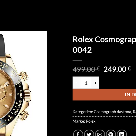
Rolex Cosmogra
0042
Ursprüngl
A
499.00
249.00
€
€
Preis
P
Rolex Cosmograph Daytona 116
war:
is
499.00 €
2
IN 
Kategorien:
Cosmograph daytona
,
R
Marke:
Rolex