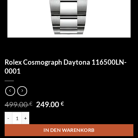
Rolex Cosmograph Daytona 116500LN-
0001
Ursprünglicher
Aktueller
499.00
249.00
€
€
Preis
Preis
Rolex Cosmograph Daytona 116500LN-0001 Menge
war:
ist:
499.00 €
249.00 €.
IN DEN WARENKORB