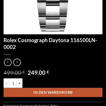
Rolex Cosmograph Daytona 116500LN-
0002
Ursprünglicher
Aktueller
499.00
249.00
€
€
Preis
Preis
Rolex Cosmograph Daytona 116500LN-0002 Menge
war:
ist:
499.00 €
249.00 €.
IN DEN WARENKORB
Kategorien:
Cosmograph daytona
,
Rolex