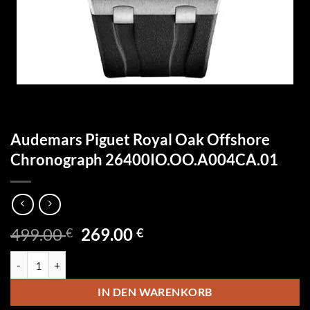
Audemars Piguet Royal Oak Offshore
Chronograph 26400IO.OO.A004CA.01
Ursprünglicher
Aktueller
499.00
269.00
€
€
Preis
Preis
Audemars Piguet Royal Oak Offshore Chronograph 26400IO.OO.A0
war:
ist:
499.00 €
269.00 €.
IN DEN WARENKORB