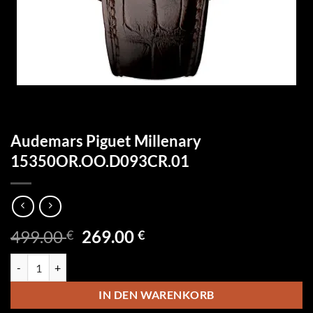
Audemars Piguet Millenary
15350OR.OO.D093CR.01
Ursprünglicher
Aktueller
499.00
269.00
€
€
Preis
Preis
Audemars Piguet Millenary 15350OR.OO.D093CR.01 Menge
war:
ist:
499.00 €
269.00 €.
IN DEN WARENKORB