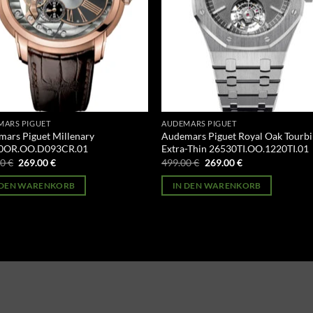
MARS PIGUET
AUDEMARS PIGUET
ars Piguet Millenary
Audemars Piguet Royal Oak Tourbi
0OR.OO.D093CR.01
Extra-Thin 26530TI.OO.1220TI.01
Ursprünglicher
Aktueller
Ursprünglicher
Aktueller
00
€
269.00
€
499.00
€
269.00
€
Preis
Preis
Preis
Preis
war:
ist:
war:
ist:
 DEN WARENKORB
IN DEN WARENKORB
499.00 €
269.00 €.
499.00 €
269.00 €.