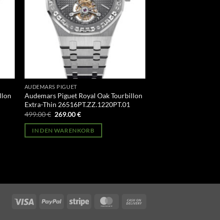
AUDEMARS PIGUET
llon
Audemars Piguet Royal Oak Tourbillon
Extra-Thin 26516PT.ZZ.1220PT.01
Ursprünglicher
Aktueller
499.00
€
269.00
€
Preis
Preis
war:
ist:
IN DEN WARENKORB
499.00 €
269.00 €.
Visa
PayPal
Stripe
MasterCard
Cash
On