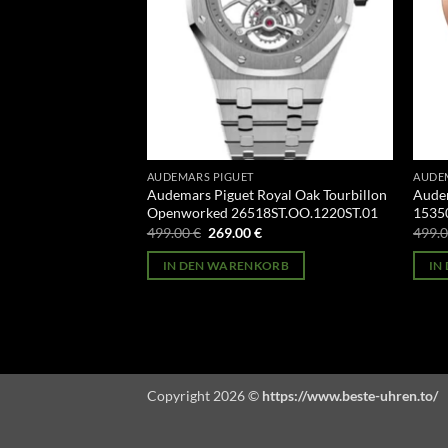
AUDEMARS PIGUET
AUDE
ode 11.59
Audemars Piguet Royal Oak Tourbillon
Audem
CR.01
Openworked 26518ST.OO.1220ST.01
1535
licher
Aktueller
Ursprünglicher
Aktueller
499.00
€
269.00
€
499.
Preis
Preis
Preis
st:
war:
ist:
ORB
IN DEN WARENKORB
IN
269.00 €.
499.00 €
269.00 €.
Copyright 2026 ©
https://www.beste-uhren.to/