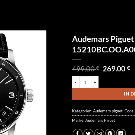
Audemars Piguet
15210BC.OO.A0
Ursprüngl
A
499.00
269.00
€
€
Preis
P
Audemars Piguet Code 11.59 1
war:
is
499.00 €
2
IN 
Kategorien:
Audemars piguet
,
Code 
Marke:
Audemars Piguet