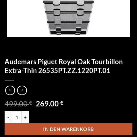
Audemars Piguet Royal Oak Tourbillon
Extra-Thin 26535PT.ZZ.1220PT.01
Ursprünglicher
Aktueller
499.00
269.00
€
€
Preis
Preis
Audemars Piguet Royal Oak Tourbillon Extra-Thin 26535PT.ZZ.1220
war:
ist:
499.00 €
269.00 €.
IN DEN WARENKORB