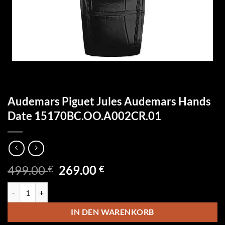
Audemars Piguet Jules Audemars Hands
Date 15170BC.OO.A002CR.01
Ursprünglicher
Aktueller
499.00
269.00
€
€
Preis
Preis
Audemars Piguet Jules Audemars Hands Date 15170BC.OO.A002CR.
war:
ist:
499.00 €
269.00 €.
IN DEN WARENKORB