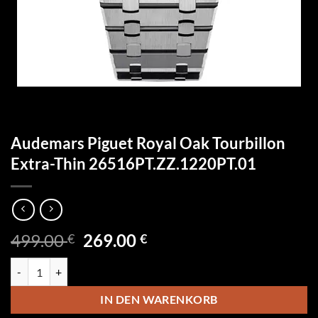
Audemars Piguet Royal Oak Tourbillon
Extra-Thin 26516PT.ZZ.1220PT.01
Ursprünglicher
Aktueller
499.00
269.00
€
€
Preis
Preis
Audemars Piguet Royal Oak Tourbillon Extra-Thin 26516PT.ZZ.1220
war:
ist:
499.00 €
269.00 €.
IN DEN WARENKORB