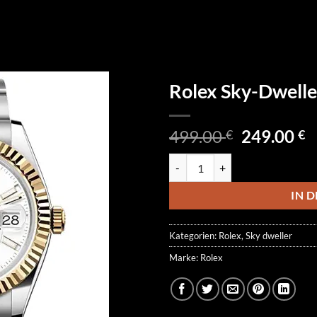
Rolex Sky-Dwell
Ursprüngl
A
499.00
249.00
€
€
Preis
P
Rolex Sky-Dweller 336933-0005
war:
is
499.00 €
2
IN 
Kategorien:
Rolex
,
Sky dweller
Marke:
Rolex