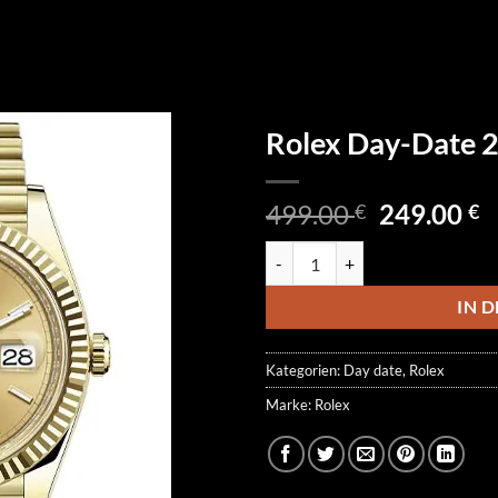
Rolex Day-Date
Ursprüngl
A
499.00
249.00
€
€
Preis
P
Rolex Day-Date 228238-0003 Me
war:
is
499.00 €
2
IN 
Kategorien:
Day date
,
Rolex
Marke:
Rolex