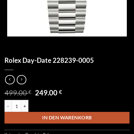
Rolex Day-Date 228239-0005
Ursprünglicher
Aktueller
499.00
249.00
€
€
Preis
Preis
Rolex Day-Date 228239-0005 Menge
war:
ist:
499.00 €
249.00 €.
IN DEN WARENKORB