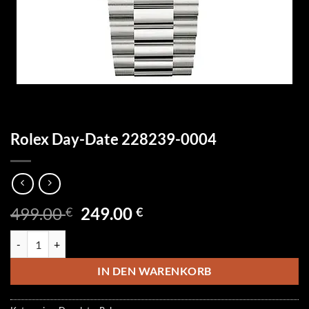
Rolex Day-Date 228239-0004
Ursprünglicher
Aktueller
499.00
249.00
€
€
Preis
Preis
Rolex Day-Date 228239-0004 Menge
war:
ist:
499.00 €
249.00 €.
IN DEN WARENKORB