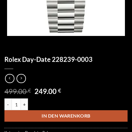
Rolex Day-Date 228239-0003
Ursprünglicher
Aktueller
499.00
249.00
€
€
Preis
Preis
Rolex Day-Date 228239-0003 Menge
war:
ist:
499.00 €
249.00 €.
IN DEN WARENKORB