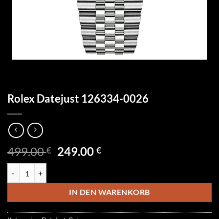
Rolex Datejust 126334-0026
Ursprünglicher
Aktueller
499.00
249.00
€
€
Preis
Preis
Rolex Datejust 126334-0026 Menge
war:
ist:
499.00 €
249.00 €.
IN DEN WARENKORB