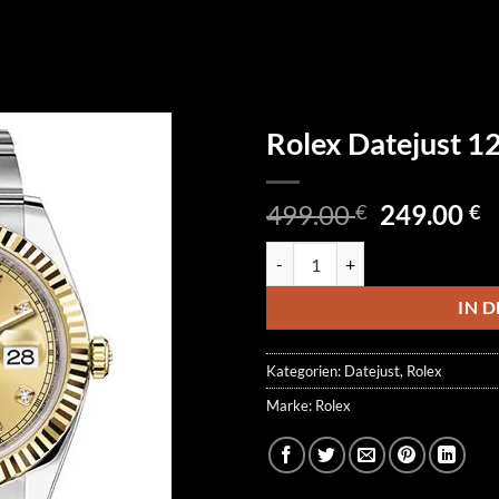
Rolex Datejust 
Ursprüngl
A
499.00
249.00
€
€
Preis
P
Rolex Datejust 126333-0011 Men
war:
is
499.00 €
2
IN 
Kategorien:
Datejust
,
Rolex
Marke:
Rolex