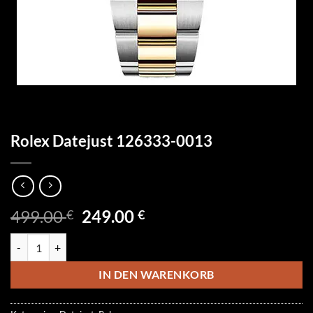
Rolex Datejust 126333-0013
Ursprünglicher
Aktueller
499.00
249.00
€
€
Preis
Preis
Rolex Datejust 126333-0013 Menge
war:
ist:
499.00 €
249.00 €.
IN DEN WARENKORB