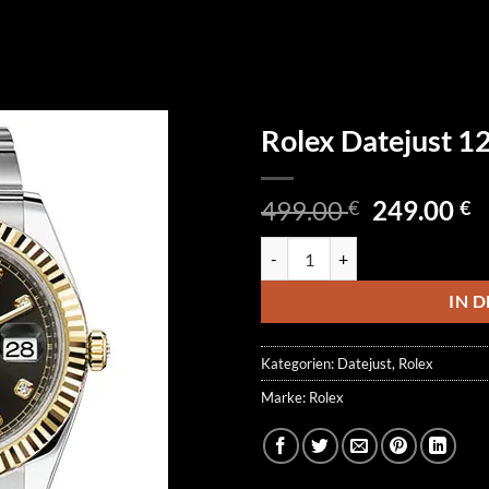
Rolex Datejust 
Ursprüngl
A
499.00
249.00
€
€
Preis
P
Rolex Datejust 126333-0005 Men
war:
is
499.00 €
2
IN 
Kategorien:
Datejust
,
Rolex
Marke:
Rolex