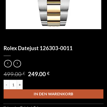
Rolex Datejust 126303-0011
Ursprünglicher
Aktueller
499.00
249.00
€
€
Preis
Preis
Rolex Datejust 126303-0011 Menge
war:
ist:
499.00 €
249.00 €.
IN DEN WARENKORB