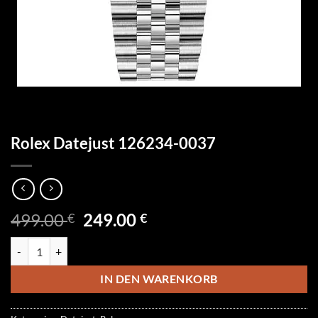
Rolex Datejust 126234-0037
Ursprünglicher
Aktueller
499.00
249.00
€
€
Preis
Preis
Rolex Datejust 126234-0037 Menge
war:
ist:
499.00 €
249.00 €.
IN DEN WARENKORB